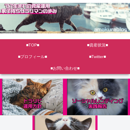
■TOP■
■資産状況■
■プロフィール■
■Twitter■
■お問い合わせ■