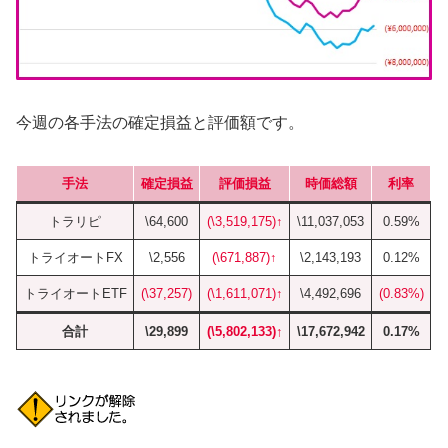
今週の各手法の確定損益と評価額です。
手法
確定損益
評価損益
時価総額
利率
トラリピ
\64,600
(\3,519,175)↑
\11,037,053
0.59%
トライオートFX
\2,556
(\671,887)↑
\2,143,193
0.12%
トライオートETF
(\37,257)
(\1,611,071)↑
\4,492,696
(0.83%)
合計
\29,899
(\5,802,133)↑
\17,672,942
0.17%