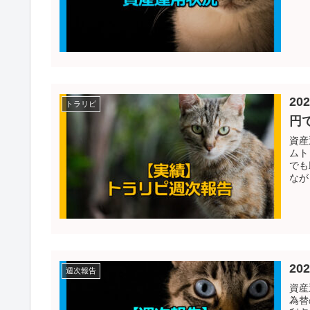
20
トラリピ
円
資産
ムト
でも
なが
20
週次報告
資産
為替