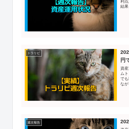
利点
結果
20
トラリピ
円
資産
ムト
でも
なが
20
週次報告