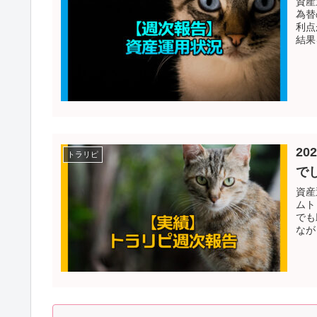
資産
為替
利点
結果
20
トラリピ
で
資産
ムト
でも
なが