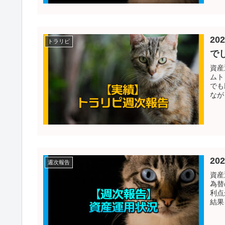
20
トラリピ
で
資産
ムト
でも
なが
20
週次報告
資産
為替
利点
結果