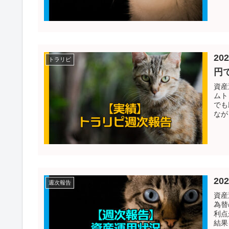
20
トラリピ
円
資産
ムト
でも
なが
20
週次報告
資産
為替
利点
結果