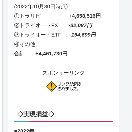
(2022年10月30日時点)
①トラリピ ：
+4,658,516円
②トライオートFX ：
-32,087円
③トライオートETF ：
-164,699円
④その他
合計 ：
+4,461,730円
スポンサーリンク
◇実現損益◇
■2022年