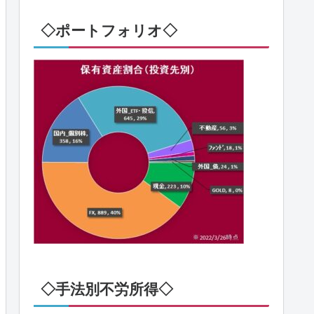
◇ポートフォリオ◇
◇手法別不労所得◇