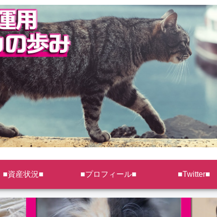
■資産状況■
■プロフィール■
■Twitter■