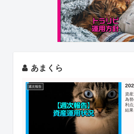
あまくら
20
週次報告
資産
為替
利点
結果