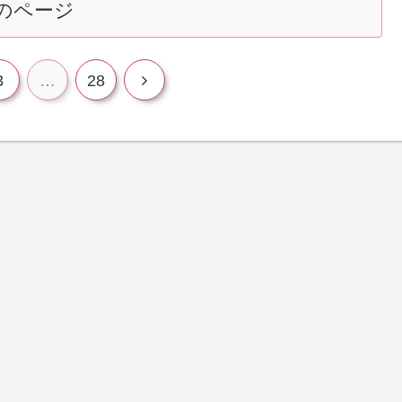
のページ
3
…
28