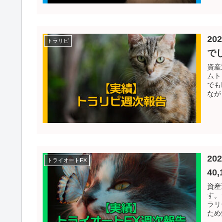
20
トラリピ
で
資産
ムト
でも
なが
2
トライオートFX
40
資産
す。
ラリ
ため