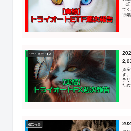
ト証
てく
行錯
2
トライオートFX
2,
資産
す。
ラリ
ため
20
週次報告