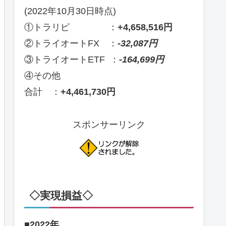
(2022年10月30日時点)
①トラリピ ：
+4,658,516円
②トライオートFX ：
-32,087円
③トライオートETF ：
-164,699円
④その他
合計 ：
+4,461,730円
スポンサーリンク
◇実現損益◇
■2022年