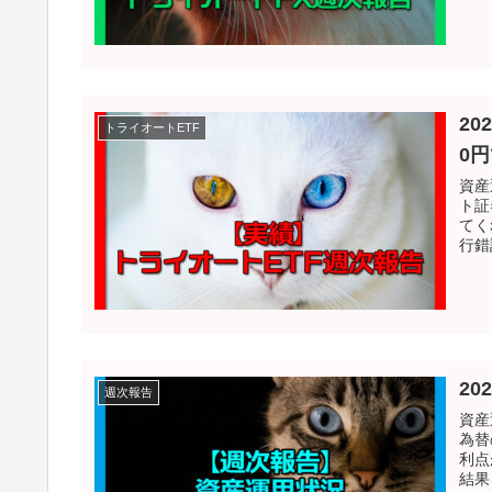
2
トライオートETF
0
資産
ト証
てく
行錯
20
週次報告
資産
為替
利点
結果