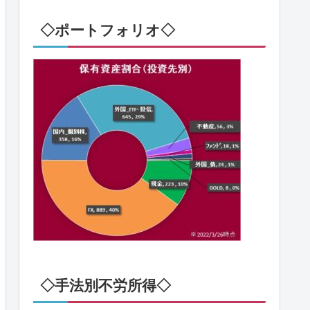
◇ポートフォリオ◇
◇手法別不労所得◇