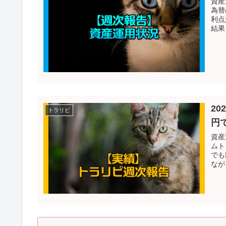
資産
為替
利点
結果
20
トラリピ
円
資産
ムト
でも
なが