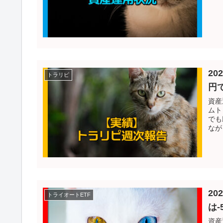
20
トラリピ
円
資産
ムト
でも
なが
2
トライオートETF
は-
資産