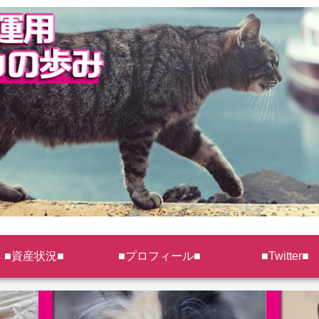
■資産状況■
■プロフィール■
■Twitter■