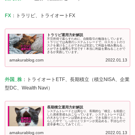
FX
：トラリピ、トライオートFX
トラリピ運用方針解説
不労所得で暮らすために、自動取引の勉強をしています。
トラリピでは為替のシステムトレードで、ロスカットのリ
スクを避けることができれば安定して利益を積み重ねるこ
とができる優秀な手法です！本当に利益を重ねることがで
きるか実践しています。
amakurablog.com
2022.01.13
外国_株
：トライオートETF、長期積立（積立NISA、企業
型DC、Wealth Navi）
長期積立運用方針解説
システムトレードとは異なり、長期的な「積立」を前提に
した資産形成もおこなっています。システムトレードほど
の大きなリターンは望めませんが、できる限りリスクを減
らした中で「しっかりとリターンが見込める」手法なので
是非参考にしてみてくだ...
amakurablog.com
2022.01.13