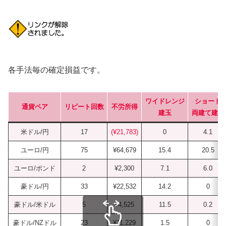
各手法毎の確定損益です。
ワイドレンジ
ショート
通貨ペア
リピート回数
不労所得
建玉
両建て建玉
米ドル/円
17
(¥21,783)
0
4.1
ユーロ/円
75
¥64,679
15.4
20.5
ユーロ/ポンド
2
¥2,300
7.1
6.0
豪ドル/円
33
¥22,532
14.2
0
豪ドル/米ドル
5
¥4,525
11.5
0.2
豪ドル/NZドル
23
¥11,229
1.5
0