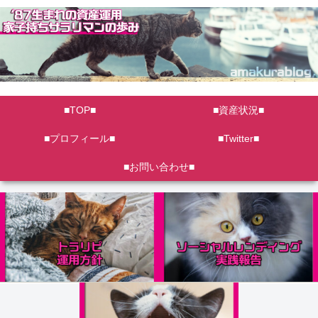
■TOP■
■資産状況■
■プロフィール■
■Twitter■
■お問い合わせ■