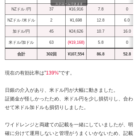
スクロールできます
NZドル /円
37
¥16,916
7.8
0
NZドル /米ドル
2
¥1,698
12.8
6.0
加ドル/円
45
¥24,626
10.7
16.0
米ドル/加ドル
63
(¥19,168)
5.8
0
合計
302回
¥107,554
86.8
52.8
現在の有効比率は”
139%
“です。
日銀の介入があり、米ドル円が大幅に動きました。
証拠金が怪しかったため、米ドル円を少し損切りし、合わ
せて米ドル加ドルも損切りしました。
ワイドレンジと両建ての記載を一緒にしていましたが、明
確に分けて運用しないと管理がうまくいかないため、記載