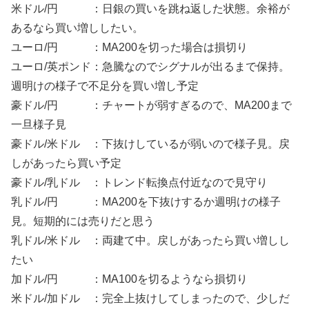
米ドル/円 ：日銀の買いを跳ね返した状態。余裕が
あるなら買い増ししたい。
ユーロ/円 ：MA200を切った場合は損切り
ユーロ/英ポンド：急騰なのでシグナルが出るまで保持。
週明けの様子で不足分を買い増し予定
豪ドル/円 ：チャートが弱すぎるので、MA200まで
一旦様子見
豪ドル/米ドル ：下抜けしているが弱いので様子見。戻
しがあったら買い予定
豪ドル/乳ドル ：トレンド転換点付近なので見守り
乳ドル/円 ：MA200を下抜けするか週明けの様子
見。短期的には売りだと思う
乳ドル/米ドル ：両建て中。戻しがあったら買い増しし
たい
加ドル/円 ：MA100を切るようなら損切り
米ドル/加ドル ：完全上抜けしてしまったので、少しだ