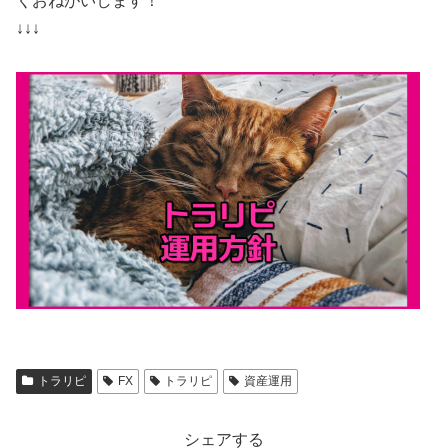
くおねがいします！
↓↓↓
トラリピ
FX
トラリピ
資産運用
シェアする