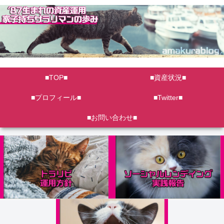
■TOP■
■資産状況■
■プロフィール■
■Twitter■
■お問い合わせ■