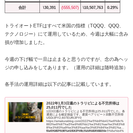
合計
\30,391
(\555,507)
\10,507,763
0.29%
トライオートETFはすべて米国の指標（TQQQ、QQQ、
テクノロジー）にて運用しているため、今週は大幅に含み
損が増加しました。
今週の下げ幅で一旦は止まると思うのですが、念の為ヘッ
ジの申し込みをしてあります。（運用の詳細は随時追加）
各手法の運用詳細は以下の記事に記載しています。
2022年1月3日週のトラリピによる不労所得は
25,011円でした
1日3日週のトラリピによる不労所得は25,011円でした。各
通貨による確定損益です。通貨ペアリピート回数不労所得
USD/JPY2,607EUR/JPY0
https://amakurablog.com/2022%e5%b9%b41%e6%9c%
883%e6%97%a5%e9%80%b1%e3%81%ae%e3%83%8
8%e3%83%a9%e3%83%aa%e3%83%94%e3%81%ab
%e3%82%88%e3%82%8b%e4%b8%8d%e5%8a%b4%
EUR/GBP5,871AUD/JPY6,315AUD/USD19