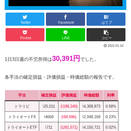
Twitter
Facebook
はてブ
Pocket
LINE
コピー
2022.01.10
30,391円
1日3日週の不労所得は
でした。
各手法の確定損益・評価損益・時価総額の報告です。
手法
確定損益
評価損益
時価総額
利率
トラリピ
\25,011
(\189,240)
\4,308,873
0.58%
トライオートFX
\4669
(\84,696)
\2,048,169
0.23%
トライオートETF
\711
(\281,571)
\4,150,721
0.02%