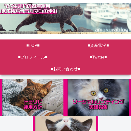
■TOP■
■資産状況■
■プロフィール■
■Twitter■
■お問い合わせ■