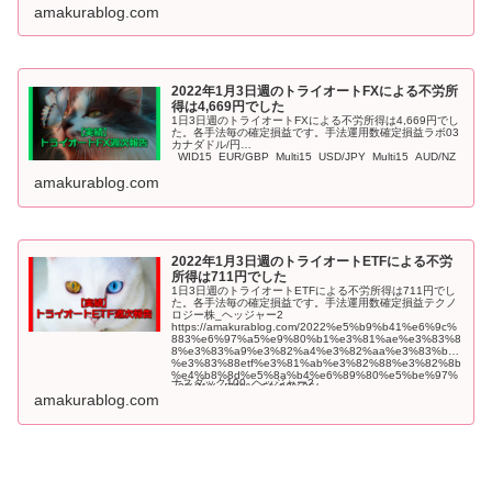
e6%89%80%e5%be%97%e3%81%af25011%e5%86%8
amakurablog.com
6%e3%81%a7%e3%81%97/
2022年1月3日週のトライオートFXによる不労所
得は4,669円でした
1日3日週のトライオートFXによる不労所得は4,669円でし
た。各手法毎の確定損益です。手法運用数確定損益ラボ03
カナダドル/円
_WID15_EUR/GBP_Multi15_USD/JPY_Multi15_AUD/NZ
D_
amakurablog.com
2022年1月3日週のトライオートETFによる不労
所得は711円でした
1日3日週のトライオートETFによる不労所得は711円でし
た。各手法毎の確定損益です。手法運用数確定損益テクノ
ロジー株_ヘッジャー2
https://amakurablog.com/2022%e5%b9%b41%e6%9c%
883%e6%97%a5%e9%80%b1%e3%81%ae%e3%83%8
8%e3%83%a9%e3%82%a4%e3%82%aa%e3%83%bc
%e3%83%88etf%e3%81%ab%e3%82%88%e3%82%8b
%e4%b8%8d%e5%8a%b4%e6%89%80%e5%be%97%
ナスダック100_ヘッジャー2
e3%81%af711%e5%86%86/
https://amakurablog.com/2022%e5%b9%b41%e6%9c%
amakurablog.com
883%e6%97%a5%e9%80%b1%e3%81%ae%e3%83%8
8%e3%83%a9%e3%82%a4%e3%82%aa%e3%83%bc
%e3%83%88etf%e3%81%ab%e3%82%88%e3%82%8b
テクノロジー株_カウンター50大暴落でも継続運用_ナスダ
%e4%b8%8d%e5%8a%b4%e6%89%80%e5%be%97%
ック10
e3%81%af711%e5%86%86/