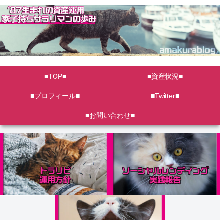
■TOP■
■資産状況■
■プロフィール■
■Twitter■
■お問い合わせ■