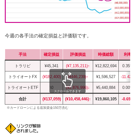
今週の各手法の確定損益と評価額です。
手法
確定損益
評価損益
時価総額
利率
トラリピ
¥45,341
(¥7,135,211)↑
¥12,822,694
0.35%
トライオートFX
(¥182,400)
(¥446,239)↑
¥1,596,527
-11.42%
トライオートETF
\0
(¥2,876,996)↓
¥5,440,884
0.00%
スクロールできます
合計
(¥137,059)
(¥10,458,446)↑
¥19,860,105
-0.69%
※カードローンによる追加資金150万含む