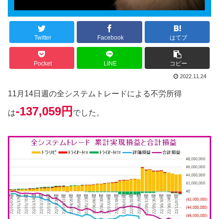
Twitter
Facebook
はてブ
Pocket
LINE
コピー
2022.11.24
11月14日週の全システムトレードによる不労所得
-137,059円
は
でした。