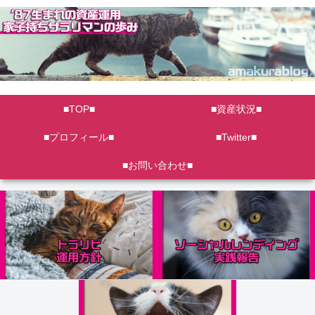
■TOP■
■資産状況■
■プロフィール■
■Twitter■
■お問い合わせ■