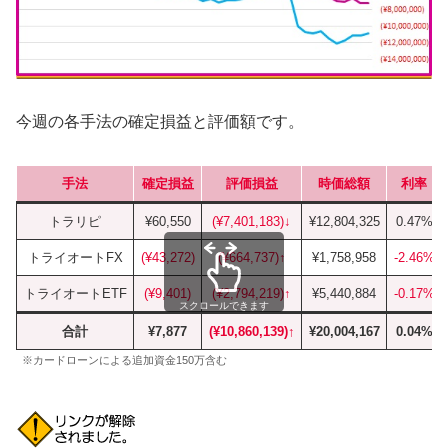
今週の各手法の確定損益と評価額です。
手法
確定損益
評価損益
時価総額
利率
トラリピ
¥60,550
(¥7,401,183)↓
¥12,804,325
0.47%
トライオートFX
(¥43,272)
(¥664,737)↑
¥1,758,958
-2.46%
トライオートETF
(¥9,401)
(¥2,794,219)↑
¥5,440,884
-0.17%
スクロールできます
合計
¥7,877
(¥10,860,139)↑
¥20,004,167
0.04%
※カードローンによる追加資金150万含む