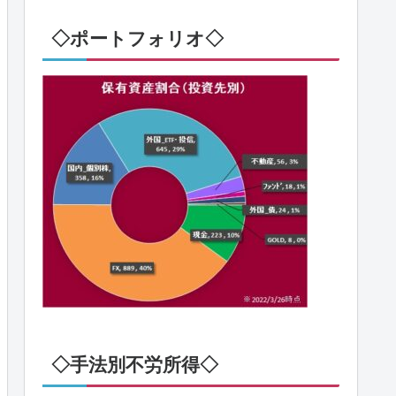
◇ポートフォリオ◇
◇手法別不労所得◇