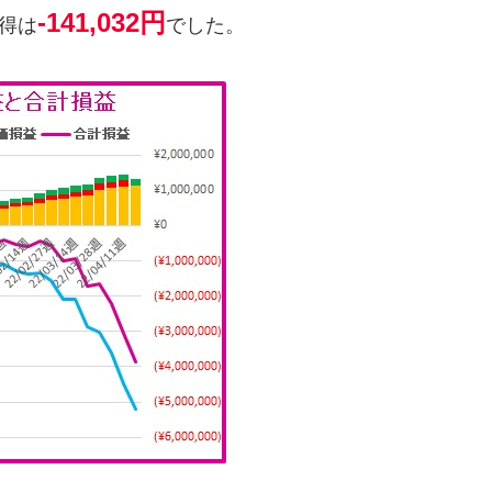
-141,032円
得は
でした。