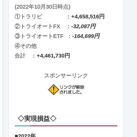
(2022年10月30日時点)
①トラリピ ：
+4,658,516円
②トライオートFX ：
-32,087円
③トライオートETF ：
-164,699円
④その他
合計 ：
+4,461,730円
スポンサーリンク
◇実現損益◇
■2022年