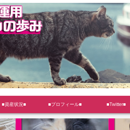
■資産状況■
■プロフィール■
■Twitter■