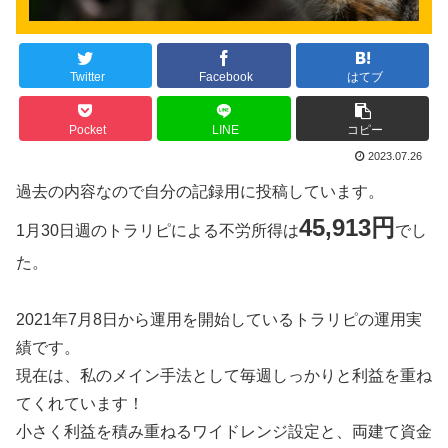
Twitter
Facebook
はてブ
Pocket
LINE
コピー
2023.07.26
過去の内容なので自分の記録用に投稿しています。
45,913円
1月30日週のトラリピによる不労所得は
でし
た。
2021年7月8日から運用を開始しているトラリピの運用実
績です。
現在は、私のメイン手法として毎週しっかりと利益を重ね
てくれています！
小さく利益を積み重ねるワイドレンジ設定と、両建て資金