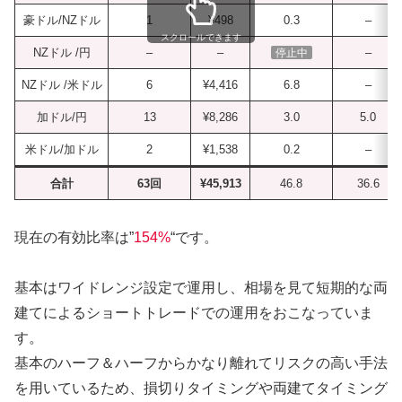
豪ドル/NZドル
1
¥498
0.3
–
スクロールできます
NZドル /円
–
–
–
停止中
NZドル /米ドル
6
¥4,416
6.8
–
加ドル/円
13
¥8,286
3.0
5.0
米ドル/加ドル
2
¥1,538
0.2
–
合計
63回
¥45,913
46.8
36.6
現在の有効比率は”
154%
“です。
基本はワイドレンジ設定で運用し、相場を見て短期的な両
建てによるショートトレードでの運用をおこなっていま
す。
基本のハーフ＆ハーフからかなり離れてリスクの高い手法
を用いているため、損切りタイミングや両建てタイミング