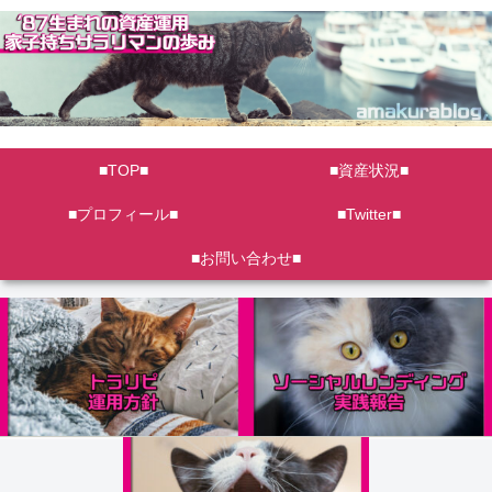
■TOP■
■資産状況■
■プロフィール■
■Twitter■
■お問い合わせ■