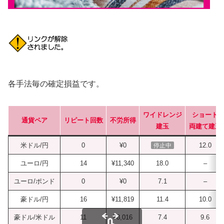
各手法毎の確定損益です。
ワイドレンジ
ショート
通貨ペア
リピート回数
不労所得
建玉
両建て建玉
米ドル/円
0
¥0
12.0
停止中
ユーロ/円
14
¥11,340
18.0
–
ユーロ/ポンド
0
¥0
7.1
–
豪ドル/円
16
¥11,819
11.4
10.0
豪ドル/米ドル
11
¥8,016
7.4
9.6