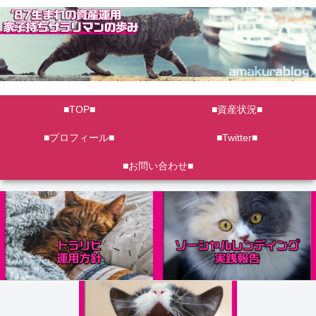
■TOP■
■資産状況■
■プロフィール■
■Twitter■
■お問い合わせ■