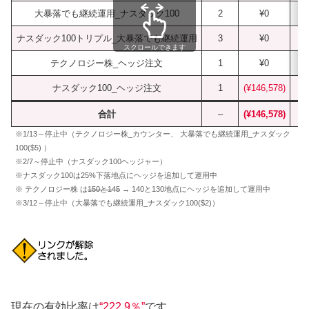
大暴落でも継続運用_ナスダック100
2
¥0
ナスダック100トリプル_大暴落でも継続運用
3
¥0
スクロールできます
テクノロジー株_ヘッジ注文
1
¥0
ナスダック100_ヘッジ注文
1
(¥146,578)
合計
–
(¥146,578)
※1/13～停止中（テクノロジー株_カウンター、 大暴落でも継続運用_ナスダック
100($5) ）
※2/7～停止中（ナスダック100ヘッジャー）
※ナスダック100は25%下落地点にヘッジを追加して運用中
※ テクノロジー株 は
150と145
→ 140と130地点にヘッジを追加して運用中
※3/12～停止中（大暴落でも継続運用_ナスダック100($2)）
現在の有効比率は
“222.9％”
です。