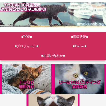
■TOP■
■資産状況■
■プロフィール■
■Twitter■
■お問い合わせ■