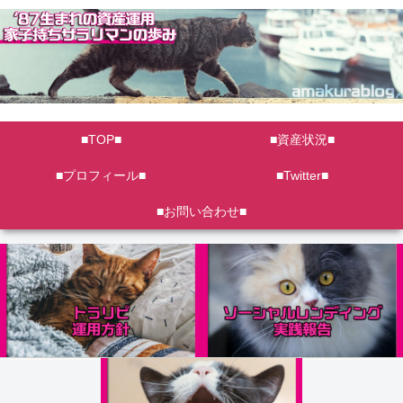
■TOP■
■資産状況■
■プロフィール■
■Twitter■
■お問い合わせ■