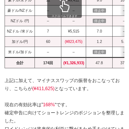
豪ドル/米ドル
12
¥9,412
9.0
10.3
豪ドル/NZドル
–
–
–
停止中
スクロールできます
NZドル /円
–
–
–
停止中
NZドル /米ドル
7
¥5,515
7.0
–
加ドル/円
60
(¥823,475)
1.2
5.0
米ドル/加ドル
–
–
–
停止中
合計
174回
(¥1,326,933)
47.8
37.3
上記に加えて、マイナススワップの振替をおこなってお
り、こちらが
(¥411,625)
となっています。
現在の有効比率は”
168%
“です。
確定申告に向けてショートレンジのポジションを整理しま
した。
ワイドレンジは将来的な利益に繋がるため手をつけていま