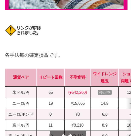
各手法毎の確定損益です。
ワイドレンジ
ショー
通貨ペア
リピート回数
不労所得
建玉
両建て
米ドル/円
65
(¥542,260)
12.0
停止中
ユーロ/円
19
¥15,665
14.9
–
ユーロ/ポンド
0
¥0
6.8
–
豪ドル/円
11
¥8,210
8.9
10.0