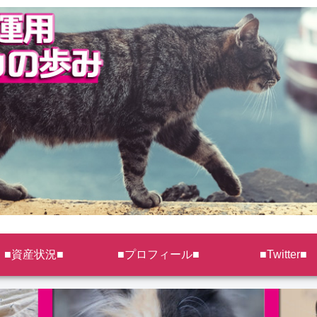
■資産状況■
■プロフィール■
■Twitter■