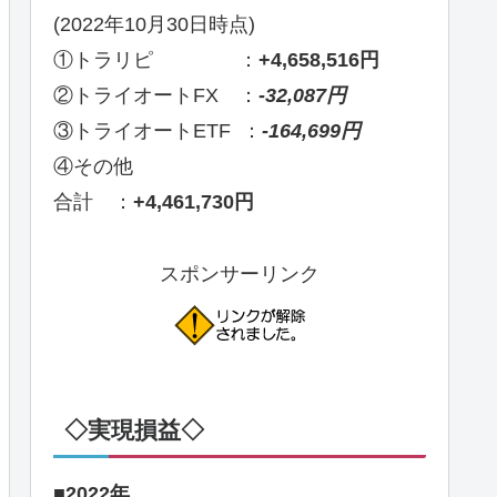
(2022年10月30日時点)
①トラリピ ：
+4,658,516円
②トライオートFX ：
-32,087円
③トライオートETF ：
-164,699円
④その他
合計 ：
+4,461,730円
スポンサーリンク
◇実現損益◇
■2022年