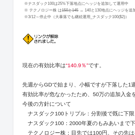
※ナスダック100は25%下落地点にヘッジを追加して運用中
※ テクノロジー株 は
150と145
→ 140と130地点にヘッジを
※3/12～停止中（大暴落でも継続運用_ナスダック100($2)）
現在の有効比率は
“140.9％”
です。
先週からGDで始まり、小幅ですが下落した1
有効比率が危なかったため、50万の追加入金
今後の方針について
ナスダック100トリプル：分割後で既に下
ナスダック100：2000年夏のもみあいまで
テクノロジー株：目先では100円。その先は