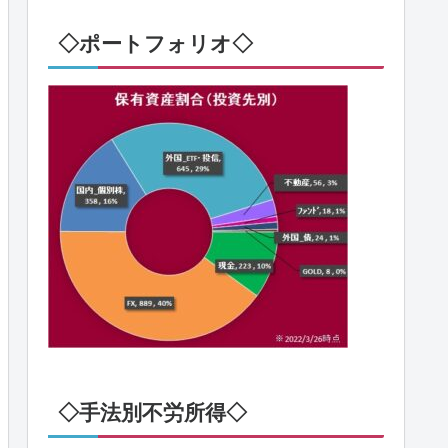
◇ポートフォリオ◇
◇手法別不労所得◇