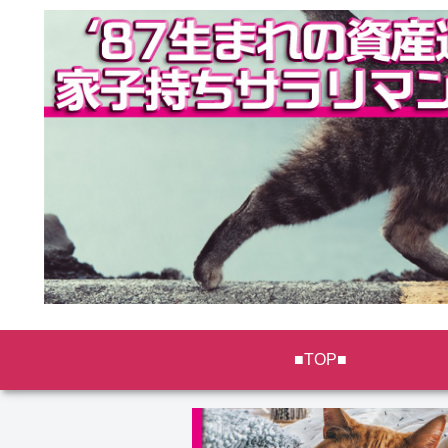
■TOP■