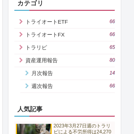
カテゴリ
66
トライオートETF
66
トライオートFX
65
トラリピ
80
資産運用報告
14
月次報告
66
週次報告
人気記事
2023年3月27日週のトラリ
ピによる不労所得は24,270