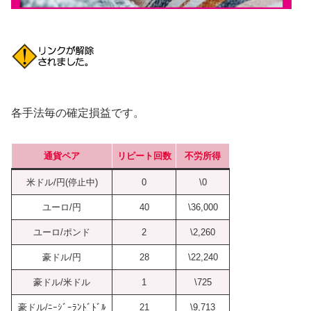
各手法毎の確定損益です。
通貨ペア
リピート回数
不労所得
米ドル/円(停止中)
0
\0
ユーロ/円
40
\36,000
ユーロ/ポンド
2
\2,260
豪ドル/円
28
\22,240
豪ドル/米ドル
1
\725
豪ドル/ﾆｰｼﾞｰﾗﾝﾄﾞﾄﾞﾙ
21
\9,713