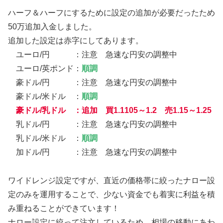
ハーフ＆ハーフにするために設定の追加が必要だったため
50万追加入金しました。
追加した設定は赤字にしてあります。
ユーロ/円 ：注意 急速な円安の調整中
ユーロ/英ポンド：
順調
豪ドル/円 ：注意 急速な円安の調整中
豪ドル/米ドル ：
順調
豪ドル/乳ドル ：追加 買1.1105～1.2 売1.15～1.25
乳ドル/円 ：注意 急速な円安の調整中
乳ドル/米ドル ：
順調
加ドル/円 ：注意 急速な円安の調整中
ワイドレンジ設定ですが、直近の価格帯に絞ったナロー設
定のみを運用することで、少ない資金でも着実に利益を積
み重ねることができています！
ナロー設定に絞って注文しているため、相場の移動にあわ