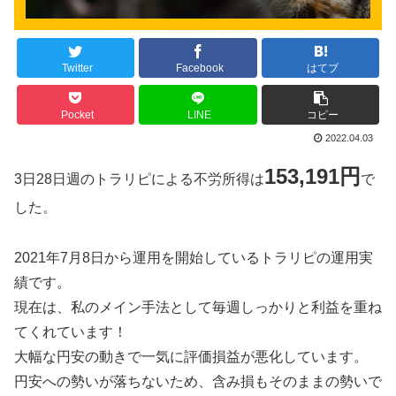
Twitter
Facebook
はてブ
Pocket
LINE
コピー
2022.04.03
153,191円
3日28日週のトラリピによる不労所得は
で
した。
2021年7月8日から運用を開始しているトラリピの運用実
績です。
現在は、私のメイン手法として毎週しっかりと利益を重ね
てくれています！
大幅な円安の動きで一気に評価損益が悪化しています。
円安への勢いが落ちないため、含み損もそのままの勢いで