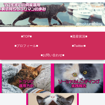
■TOP■
■資産状況■
■プロフィール■
■Twitter■
■お問い合わせ■