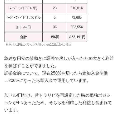
ﾆｰｼﾞｰﾗﾝﾄﾞﾄﾞﾙ /円
23
\16,014
ﾆｰｼﾞｰﾗﾝﾄﾞﾄﾞﾙ /米ドル
5
\3,685
加ドル/円
36
\62,554
合計
156回
\153,191円
※米ドル/円はスワップが重いため2021/12/4に停止
急速な円安の値動きに調整で戻しが入ったため大きく利益
を伸ばすことができました。
証拠金的について、現在250%を切ったら追加入金準備
→200%になったら即入金で運用しています。
加ドル/円だけ、昔トラリピを再設定した時の単独ポジシ
ョンが4つあったため、そちらを利確した利益も含まれて
います。