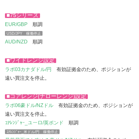
■75シリーズ
EUR/GBP
順調
USD/JPY 稼働停止
AUD/NZD
順調
■ワイドレンジ設定
ラボ03カナダドル/円
有効証拠金のため、ポジションが
遠い買注文を停止。
■コアレンジ(ナローレンジ)設定
ラボ06豪ドル/NZドル
有効証拠金のため、ポジションが
遠い買注文を停止。
ｺｱﾚﾝｼﾞｬｰ_ユーロ/英ポンド
順調
ｺｱﾚﾝｼﾞｬｰ_米ドル/円 稼働停止