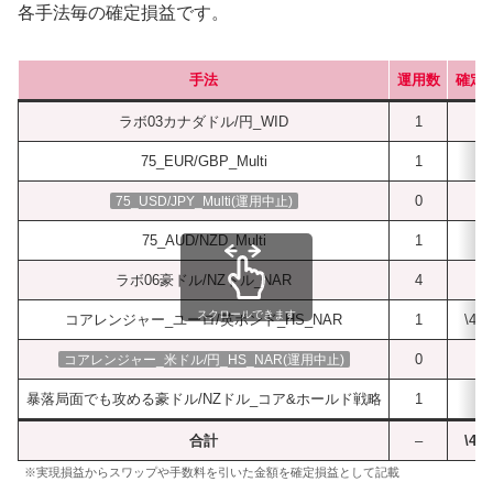
各手法毎の確定損益です。
手法
運用数
確定
ラボ03カナダドル/円_WID
1
\0
75_EUR/GBP_Multi
1
\0
0
–
75_USD/JPY_Multi(運用中止)
75_AUD/NZD_Multi
1
\0
ラボ06豪ドル/NZドル_NAR
4
\0
スクロールできます
コアレンジャー_ユーロ/英ポンド_HS_NAR
1
\4,6
0
–
コアレンジャー_米ドル/円_HS_NAR(運用中止)
暴落局面でも攻める豪ドル/NZドル_コア&ホールド戦略
1
\0
合計
–
\4,6
※実現損益からスワップや手数料を引いた金額を確定損益として記載