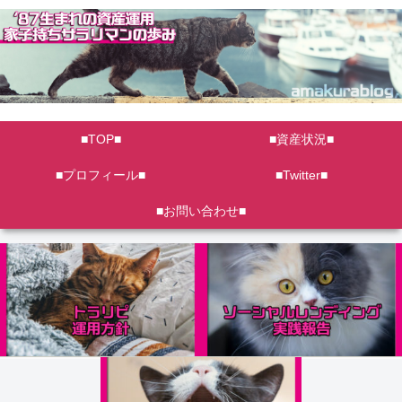
■TOP■
■資産状況■
■プロフィール■
■Twitter■
■お問い合わせ■