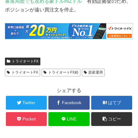
暴落局面でも攻める豪ドル/NZドル
有効証拠金のため、
ポジションが遠い買注文を停止。
トライオートFX
トライオートFX
トライオートFX鈴
資産運用
シェアする
Twitter
Facebook
はてブ
Pocket
LINE
コピー