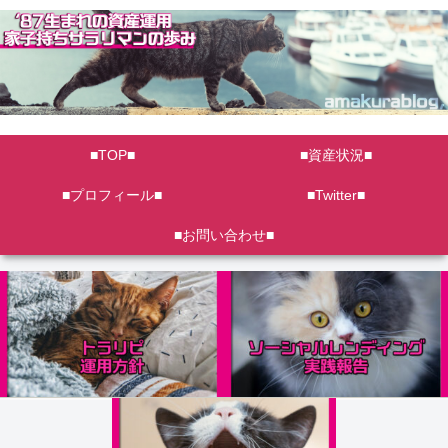
■TOP■
■資産状況■
■プロフィール■
■Twitter■
■お問い合わせ■