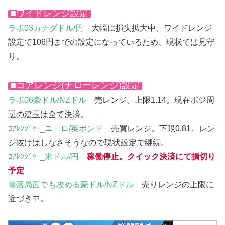
■ワイドレンジ設定
ラボ03カナダドル/円
大幅に損失拡大中。ワイドレンジ
設定で106円までの設定になっているため、現状では見守
り。
■コアレンジ(ナローレンジ)設定
ラボ06豪ドル/NZドル
売レンジ。上限1.14。現在ポジ周
辺の建玉は全て決済。
ｺｱﾚﾝｼﾞｬｰ_ユーロ/英ポンド
売買レンジ。下限0.81。レン
ジ抜けはしなさそうなので現状設定で継続。
ｺｱﾚﾝｼﾞｬｰ_米ドル/円
稼働停止。クイック決済にて損切り
予定
暴落局面でも攻める豪ドル/NZドル
売りレンジの上限に
近づき中。