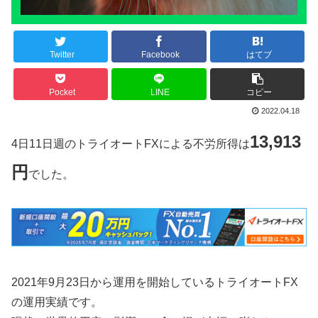
Twitter
Facebook
はてブ
Pocket
LINE
コピー
2022.04.18
13,913
4日11日週のトライオートFXによる不労所得は
円
でした。
2021年9月23日から運用を開始しているトライオートFX
の運用実績です。