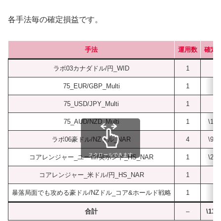
各手法毎の確定損益です。
手法
運用数
確定
ラボ03カナダドル/円_WID
1
\0
75_EUR/GBP_Multi
1
\0
75_USD/JPY_Multi
1
\0
75_AUD/NZD_Multi
1
\1,9
ラボ06豪ドル/NZドル_NAR
4
\9,3
スクロールできます
コアレンジャー_ユーロ/英ポンド_HS_NAR
1
\2,5
コアレンジャー_米ドル/円_HS_NAR
1
\0
暴落局面でも攻める豪ドル/NZドル_コア&ホールド戦略
1
\0
合計
–
\13,