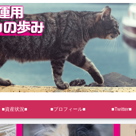
■資産状況■
■プロフィール■
■Twitter■