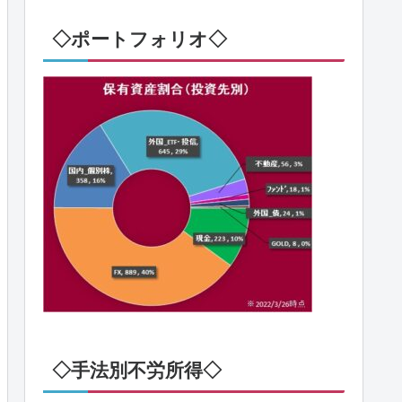
◇ポートフォリオ◇
◇手法別不労所得◇