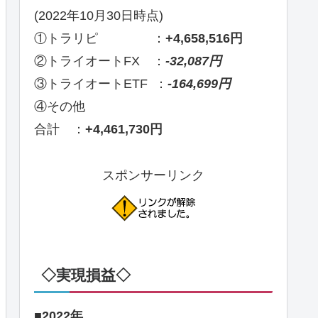
(2022年10月30日時点)
①トラリピ ：
+4,658,516円
②トライオートFX ：
-32,087円
③トライオートETF ：
-164,699円
④その他
合計 ：
+4,461,730円
スポンサーリンク
◇実現損益◇
■2022年