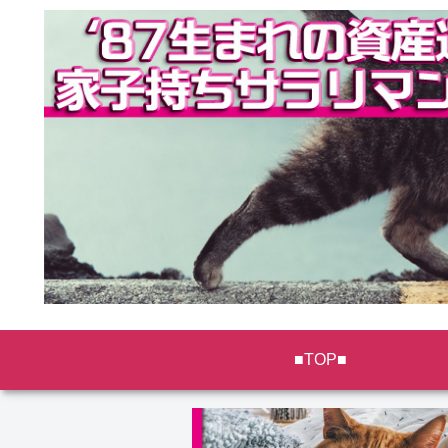
■TOP■