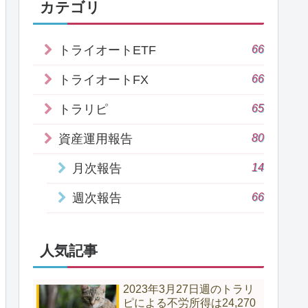
カテゴリ
66
トライオートETF
66
トライオートFX
65
トラリピ
80
資産運用報告
14
月次報告
66
週次報告
人気記事
2023年3月27日週のトラリ
ピによる不労所得は24,270