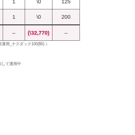
1
\0
125
1
\0
200
–
(\32,770)
–
用_ナスダック100($5) ）
追加して運用中